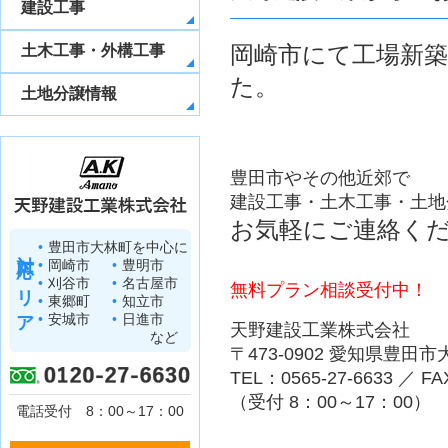
建設工事
岡崎市にて工場新
土木工事・外構工事
た。
土地分譲情報
豊田市やその他近郊で
建設工事・土木工事・土地
お気軽にご連絡く
豊田市大林町を中心に
対応エリア
岡崎市
豊明市
刈谷市
名古屋市
無料プラン相談受付中！
東郷町
知立市
安城市
日進市
天野建設工業株式会社
など
〒473-0902 愛知県豊田
TEL：0565-27-6633 ／ FA
（受付 8：00～17：00）
電話受付 8：00～17：00